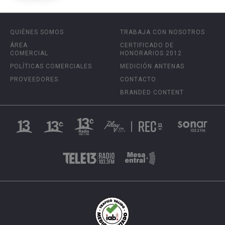
QUIÉNES SOMOS
TRABAJA CON NOSOTROS
ÁREA
CERTIFICADO DE
COMERCIAL
HONORARIOS 2012
POLÍTICAS COMERCIALES
MEDICIÓN ANTENAS
PROVEEDORES
CONTACTO
BRANDED CONTENT