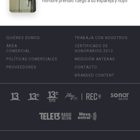
hombre prendió fuego a su expareja y huyó
QUIÉNES SOMOS
TRABAJA CON NOSOTROS
ÁREA
CERTIFICADO DE
COMERCIAL
HONORARIOS 2012
POLÍTICAS COMERCIALES
MEDICIÓN ANTENAS
PROVEEDORES
CONTACTO
BRANDED CONTENT