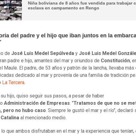
Niña boliviana de 8 años fue vendida para trabajar
esclava en campamento en Rengo
oria del padre y el hijo que iban juntos en la embarc
'
so de
José Luis Medel Sepúlveda
y
José Luis Medel Gonzál
an padre e hijo, amantes del mar y oriundos de
Constitución
, e
el Maule. El padre, de 53 años y patrón de la lancha, llevaba más
écadas dedicado al mar y provenía de una familia de tradición pe
ó
La Tercera
.
, su hijo, quiso seguir sus pasos, a pesar de haber
do
Administración de Empresas
. "
Tratamos de que no se met
a, pero no hubo caso
. Siempre le gustó el mar y el río", declaró 
a
Catalina
al mencionado medio.
o lo que ambos disfrutaban en el mar y la experiencia que tenían,