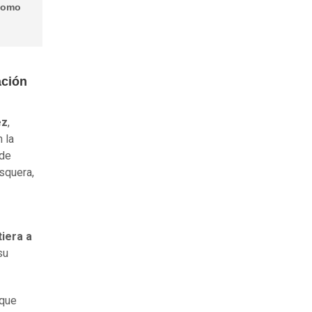
 como
ación
ez
,
n la
 de
squera,
iera a
su
 que