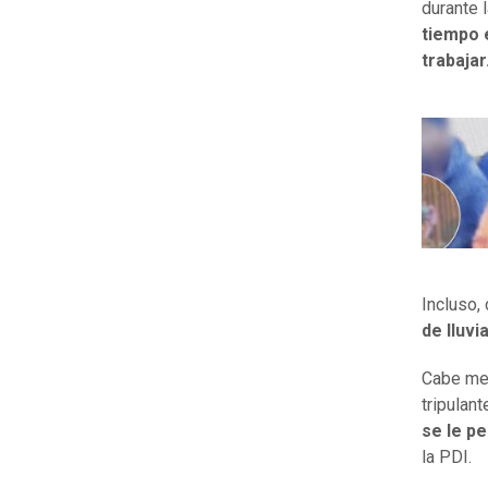
durante 
tiempo e
trabajar
Incluso,
de lluvi
Cabe men
tripulant
se le pe
la PDI.