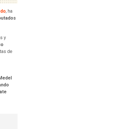
rdo
, ha
putados
s y
co
stas de
Medel
ando
ate