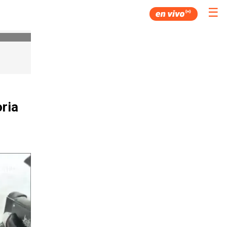
☰
ria