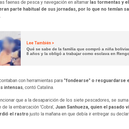
las faenas de pesca y navegación en altamar
las tormentas y e
ran parte habitual de sus jornadas, por lo que no temían sal
.
Lee También >
Qué se sabe de la familia que compró a niña bolivi
8 años y la obligó a trabajar como esclava en Reng
 contaban con herramientas para
"fondearse" o resguardarse 
as intensas
, contó Catalina.
cionar que a la desaparición de los siete pescadores, se suma 
e de la embarcación 'Cobra',
Juan Sanhueza, quien el pasado v
rdió el rastro
justo la mañana en que debía ir entregar su declar