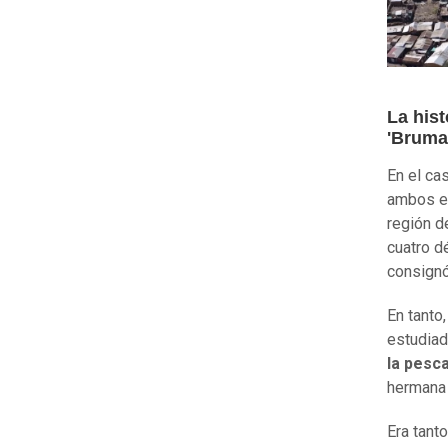
La hist
'Bruma
En el ca
ambos er
región d
cuatro d
consign
En tanto
estudia
la pesc
herman
Era tant