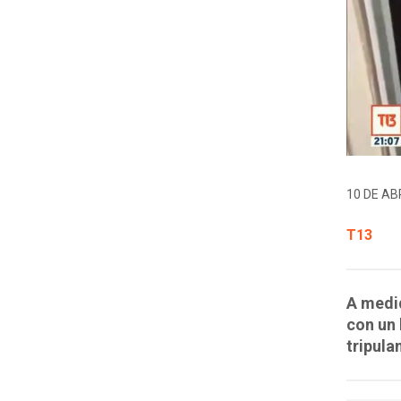
10 DE ABR
T13
A medid
con un 
tripula