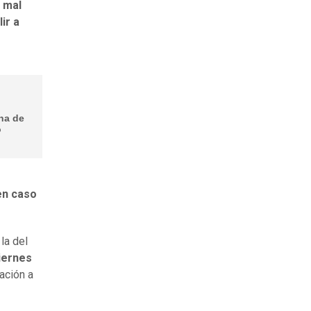
l mal
ir a
ana de
o
en caso
la del
iernes
ación a