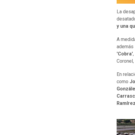
La desap
desatado
y una qu
A medida
además
'Cobra'
,
Coronel, 
En relac
como
Jo
Gonzál
Carrasc
Ramíre