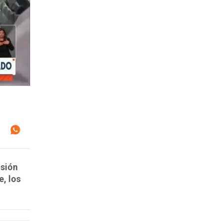
isión
e, los