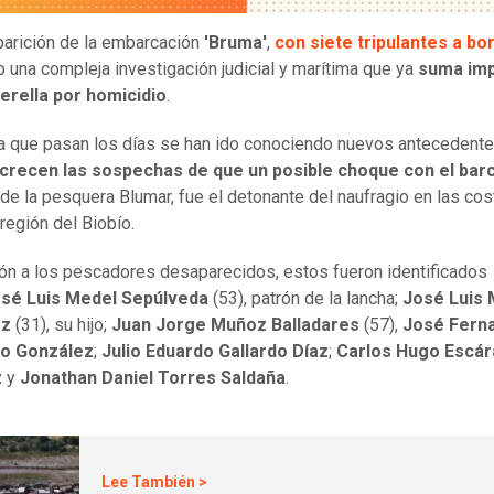
arición de la embarcación
'Bruma'
,
con siete tripulantes a bo
 una compleja investigación judicial y marítima que ya
suma im
erella por homicidio
.
 que pasan los días se han ido conociendo nuevos antecedente
crecen las sospechas de que un posible choque con el bar
 de la pesquera Blumar, fue el detonante del naufragio en las co
región del Biobío.
ión a los pescadores desaparecidos, estos fueron identificados
sé Luis Medel Sepúlveda
(53), patrón de la lancha;
José Luis 
ez
(31), su hijo;
Juan Jorge Muñoz Balladares
(57),
José Fern
o González
;
Julio Eduardo Gallardo Díaz
;
Carlos Hugo Escár
z
y
Jonathan Daniel Torres Saldaña
.
Lee También >