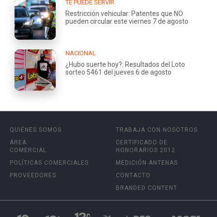
TE PUEDE SERVIR
Restricción vehicular: Patentes que NO
pueden circular este viernes 7 de agosto
NACIONAL
¿Hubo suerte hoy?: Resultados del Loto
sorteo 5461 del jueves 6 de agosto
QUIÉNES SOMOS
TRABAJA CON NOSOTROS
ÁREA
CERTIFICADO DE
COMERCIAL
HONORARIOS 2012
POLÍTICAS COMERCIALES
MEDICIÓN ANTENAS
PROVEEDORES
CONTACTO
BRANDED CONTENT