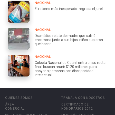
NACIONAL
El retorno más inesperado: regresa el jurel
NACIONAL
Dramático relato de madre que sufrió
encerrona junto a sus hijos: niños supieron
qué hacer
NACIONAL
Colecta Nacional de Coanil entra en su recta
final: buscan reunir $120 millones para
apoyar a personas con discapacidad
intelectual
QUIÉNES SOMOS
TRABAJA CON NOSOTROS
ÁREA
CERTIFICADO DE
COMERCIAL
HONORARIOS 2012