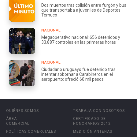
Dos muertos tras colisión entre furgón y bus
que transportaba a juveniles de Deportes
Temuco
NACIONAL
Megaoperativo nacional: 656 detenidos y
33.887 controles en las primeras horas
NACIONAL
Ciudadano uruguayo fue detenido tras
intentar sobornar a Carabineros en el
aeropuerto: ofreció 60 mil pesos
QUIÉNES SOMOS
TRABAJA CON NOSOTROS
ÁREA
CERTIFICADO DE
COMERCIAL
HONORARIOS 2012
POLÍTICAS COMERCIALES
MEDICIÓN ANTENAS