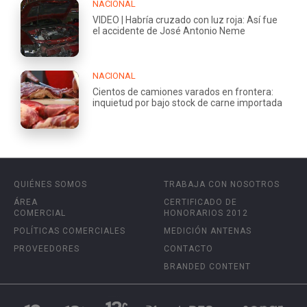
NACIONAL
VIDEO | Habría cruzado con luz roja: Así fue
el accidente de José Antonio Neme
NACIONAL
Cientos de camiones varados en frontera:
inquietud por bajo stock de carne importada
QUIÉNES SOMOS
TRABAJA CON NOSOTROS
ÁREA
CERTIFICADO DE
COMERCIAL
HONORARIOS 2012
POLÍTICAS COMERCIALES
MEDICIÓN ANTENAS
PROVEEDORES
CONTACTO
BRANDED CONTENT