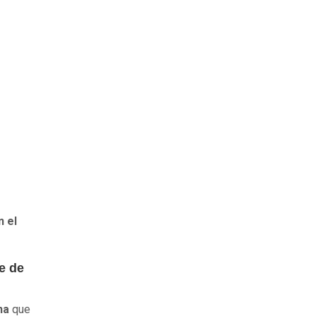
n el
e de
na
que