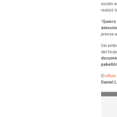
incidió 
realizó l
"
Quiero 
atenció
prensa 
Sin emba
del hosp
documen
pabelló
El
oficio
Daniel L