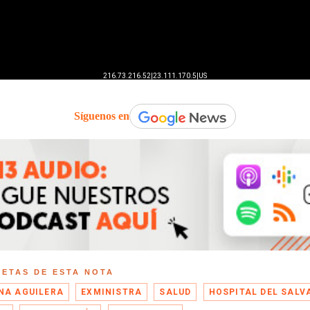
Síguenos en
UETAS DE ESTA NOTA
NA AGUILERA
EXMINISTRA
SALUD
HOSPITAL DEL SALV