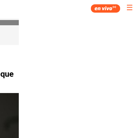
☰
 que