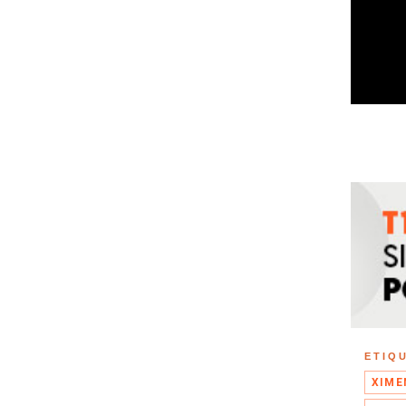
ETIQ
XIME