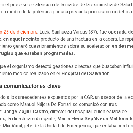
en el proceso de atención de la madre de la exministra de Salud
, en medio de la polémica por una presunta priorización indebida
o 23 de diciembre
, Lucía Sanhueza Vargas (87),
fue operada d
a en aquel recinto
producto de una fractura en la cadera. La rap
iento generó cuestionamientos sobre su aceleración
en desme
irugías que estaban programadas.
que el organismo detectó gestiones directas que buscaban influir
iento médico realizado en el
Hospital del Salvador.
es comunicaciones clave
do a los antecedentes expuestos por la CGR, un asesor de la ex
cado como Manuel Nájera De Ferrari se comunicó con tres
s:
Jorge Zajjur Castro
, director del hospital, quien estaba de
es; la directora subrogante,
María Elena Sepúlveda Maldonad
n Mix Vidal
, jefe de la Unidad de Emergencia, que estaba con fer