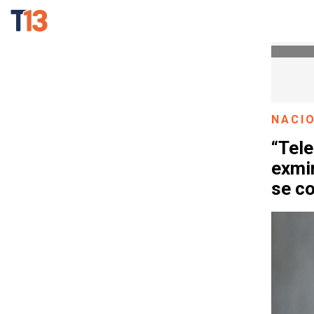
NACI
“Tel
exmin
se co