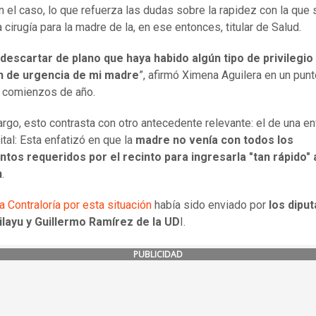
en el caso, lo que refuerza las dudas sobre la rapidez con la que 
a cirugía para la madre de la, en ese entonces, titular de Salud.
descartar de plano que haya habido algún tipo de privilegio 
n de urgencia de mi madre
”, afirmó Ximena Aguilera en un pun
a comienzos de año.
rgo, esto contrasta con otro antecedente relevante: el de una e
ital: Esta enfatizó en que la
madre no venía con todos los
tos requeridos por el recinto para ingresarla "tan rápido" 
n
.
 a Contraloría por esta situación
había sido enviado por
los dipu
ilayu y Guillermo Ramírez de la UD
I.
PUBLICIDAD