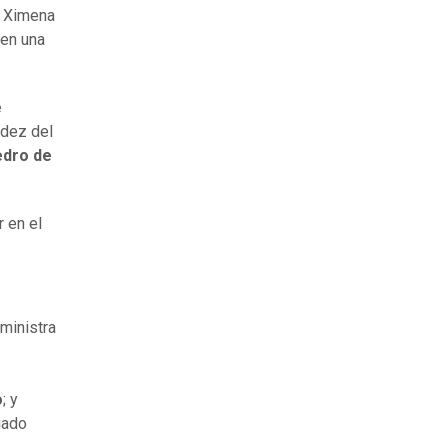
, Ximena
 en una
e
idez del
dro de
 en el
ministra
o
; y
iado