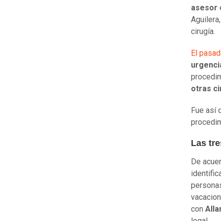
asesor
Aguilera
cirugía.
El pasad
urgenci
procedim
otras c
Fue así 
procedim
Las tr
De acuer
identifi
persona
vacacion
con
Alla
legal.