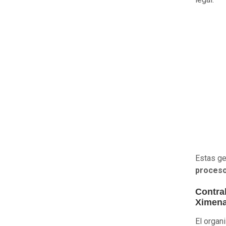
Estas g
proceso
Contra
Ximena
El orga