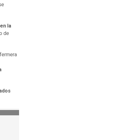
se
en la
to de
nfermera
a
tados