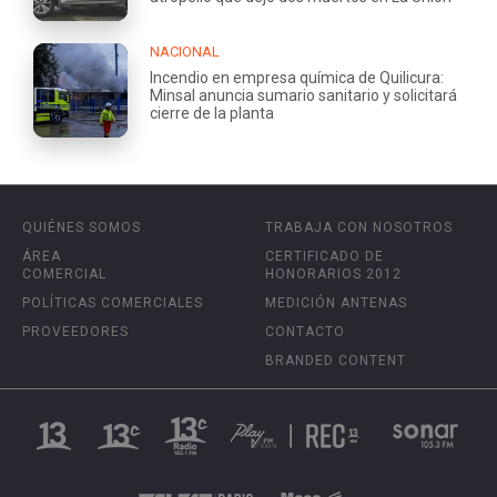
NACIONAL
Incendio en empresa química de Quilicura:
Minsal anuncia sumario sanitario y solicitará
cierre de la planta
QUIÉNES SOMOS
TRABAJA CON NOSOTROS
ÁREA
CERTIFICADO DE
COMERCIAL
HONORARIOS 2012
POLÍTICAS COMERCIALES
MEDICIÓN ANTENAS
PROVEEDORES
CONTACTO
BRANDED CONTENT