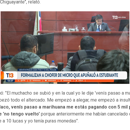
Chiguayante", relató.
uó: "El muchacho se subió y en la cual yo le dije 'venís pasao a m
pezó todo el altercado. Me empezó a alegar, me empezó a insult
flaco, venís pasao a marihuana me estás pagando con 5 mil 
je 'no tengo vuelto'
porque anteriormente me habían cancelado 
de a 10 lucas y yo tenía puras monedas".