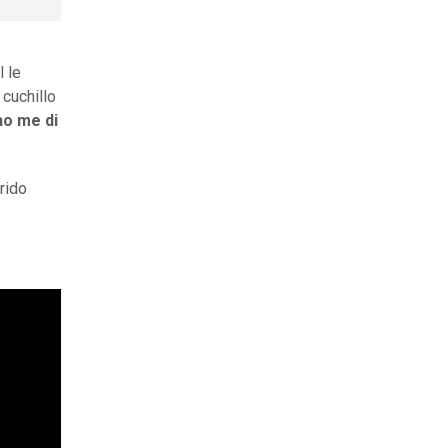
l le
 cuchillo
no me di
rido