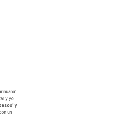
arihuana'
ar y yo
pesos' y
con un