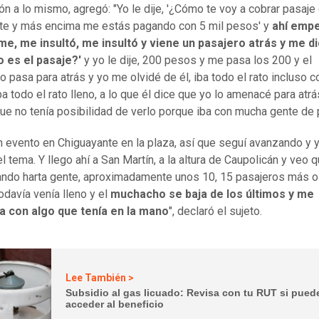
ión a lo mismo, agregó: "Yo le dije, '¿Cómo te voy a cobrar pasaje
te y más encima me estás pagando con 5 mil pesos' y
ahí emp
me, me insultó, me insultó y viene un pasajero atrás y me d
 es el pasaje?'
y yo le dije, 200 pesos y me pasa los 200 y el
 pasa para atrás y yo me olvidé de él, iba todo el rato incluso 
ba todo el rato lleno, a lo que él dice que yo lo amenacé para atrá
ue no tenía posibilidad de verlo porque iba con mucha gente de p
n evento en Chiguayante en la plaza, así que seguí avanzando y
l tema. Y llego ahí a San Martín, a la altura de Caupolicán y veo 
ando harta gente, aproximadamente unos 10, 15 pasajeros más 
odavía venía lleno y el
muchacho se baja de los últimos y me
 con algo que tenía en la mano
", declaró el sujeto.
Lee También >
Subsidio al gas licuado: Revisa con tu RUT si pued
acceder al beneficio