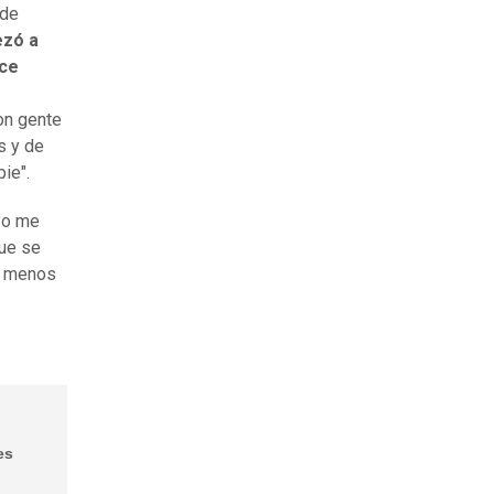
 de
ezó a
ice
con gente
s y de
ie".
 yo me
que se
o menos
es