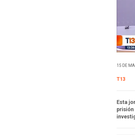
15 DE MA
T13
Esta jo
prisión
investi