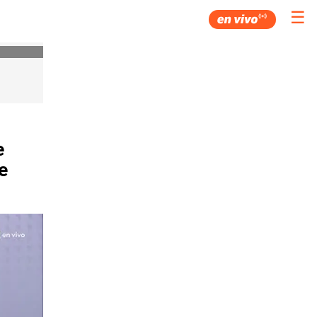
☰
e
e