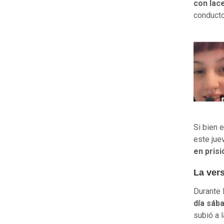
con lac
conducto
Si bien 
este ju
en prisi
La vers
Durante 
día sába
subió a 