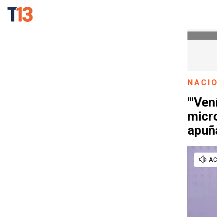
NACI
"'Ven
micro
apuñ