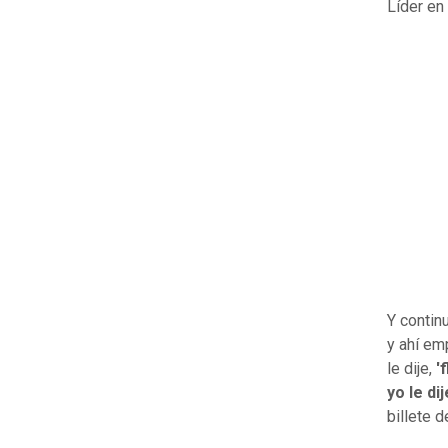
Líder en 
Y contin
y ahí em
le dije,
'
yo le di
billete 