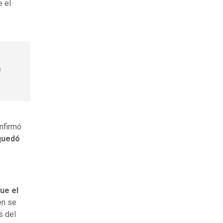
e el
u
onfirmó
 quedó
ue el
ven se
s del