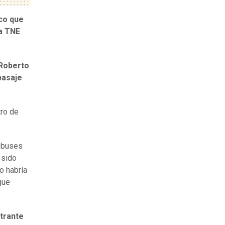
ico que
a TNE
Roberto
pasaje
tro de
e buses
 sido
o habría
que
trante