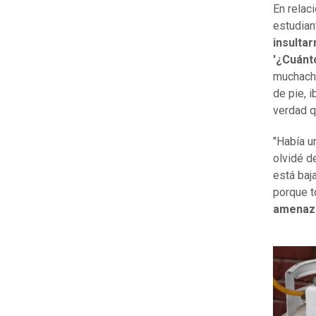
En relac
estudian
insultar
'¿Cuánto
muchacho
de pie, i
verdad q
"Había u
olvidé de
está baj
porque t
amenaza