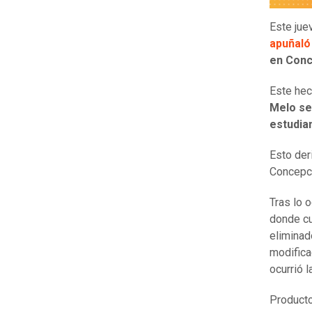
Este jue
apuñaló
en Conc
Este hec
Melo se 
estudian
Esto der
Concepc
Tras lo o
donde cu
eliminad
modifica
ocurrió l
Producto