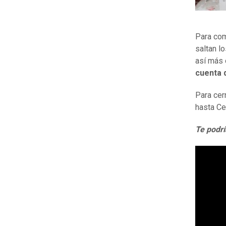
Para com
saltan lo
así más
cuenta 
Para cer
hasta Ce
Te podrí