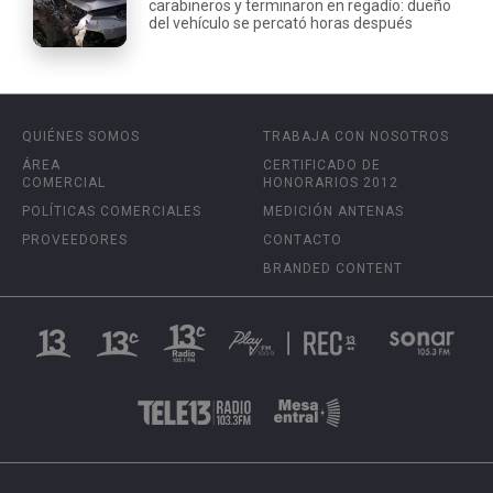
carabineros y terminaron en regadío: dueño
del vehículo se percató horas después
QUIÉNES SOMOS
TRABAJA CON NOSOTROS
ÁREA
CERTIFICADO DE
COMERCIAL
HONORARIOS 2012
POLÍTICAS COMERCIALES
MEDICIÓN ANTENAS
PROVEEDORES
CONTACTO
BRANDED CONTENT