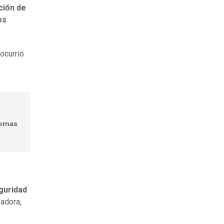
ción de
os
ocurrió
iernas
guridad
adora,