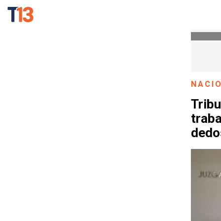
NACI
Trib
traba
dedos