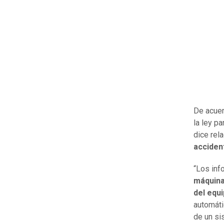
De acuer
la ley pa
dice rel
accident
“Los inf
máquina
del equ
automáti
de un si