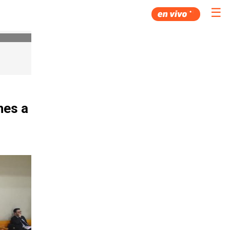
☰
nes a