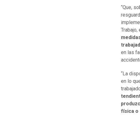
“Que, so
resguard
implemen
Trabajo,
medidas
trabaja
en las f
accident
“La disp
en lo qu
trabajad
tendient
produzc
física o