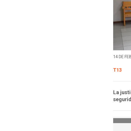
14 DE FE
T13
La just
segurid