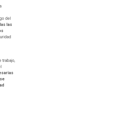
a
go del
das las
os
uridad
 trabajo,
l
esarias
 se
dad