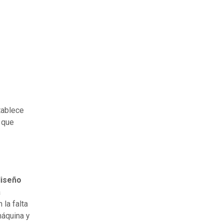
tablece
o que
diseño
a
 la falta
máquina y