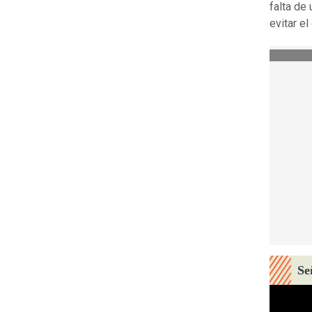
falta de
evitar e
Se