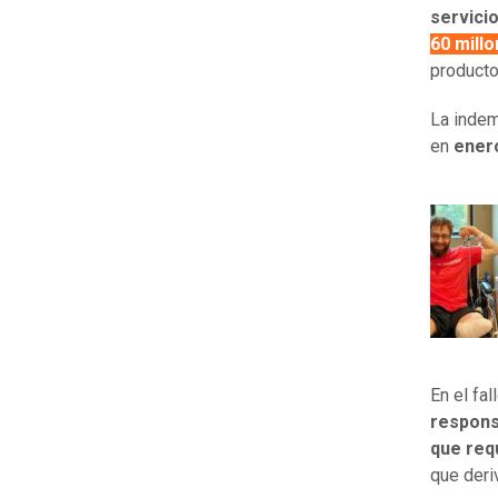
servicio
60 mill
product
La indem
en
ener
En el fal
respons
que requ
que deri