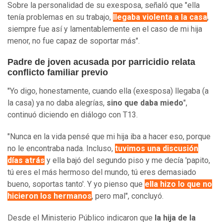
Sobre la personalidad de su exesposa, señaló que "ella
tenía problemas en su trabajo,
llegaba violenta a la casa
,
siempre fue así y lamentablemente en el caso de mi hija
menor, no fue capaz de soportar más".
Padre de joven acusada por parricidio relata
conflicto familiar previo
"Yo digo, honestamente, cuando ella (exesposa) llegaba (a
la casa) ya no daba alegrías,
sino que daba miedo
",
continuó diciendo en diálogo con T13.
"Nunca en la vida pensé que mi hija iba a hacer eso, porque
no le encontraba nada. Incluso,
tuvimos una discusión
días atrás
y ella bajó del segundo piso y me decía 'papito,
tú eres el más hermoso del mundo, tú eres demasiado
bueno, soportas tanto'. Y yo pienso que
ella hizo lo que no
hicieron los hermanos
, pero mal", concluyó.
Desde el Ministerio Público indicaron que
la hija de la