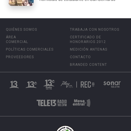
QUIÉNES SOMOS
TRABAJA CON NOSOTROS
ÁREA
CERTIFICADO DE
COMERCIAL
HONORARIOS 2012
POLÍTICAS COMERCIALES
MEDICIÓN ANTENAS
PROVEEDORES
CONTACTO
BRANDED CONTENT