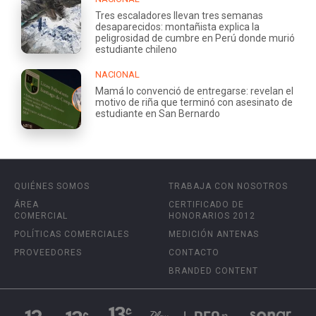
Tres escaladores llevan tres semanas
desaparecidos: montañista explica la
peligrosidad de cumbre en Perú donde murió
estudiante chileno
NACIONAL
Mamá lo convenció de entregarse: revelan el
motivo de riña que terminó con asesinato de
estudiante en San Bernardo
QUIÉNES SOMOS
TRABAJA CON NOSOTROS
ÁREA
CERTIFICADO DE
COMERCIAL
HONORARIOS 2012
POLÍTICAS COMERCIALES
MEDICIÓN ANTENAS
PROVEEDORES
CONTACTO
BRANDED CONTENT