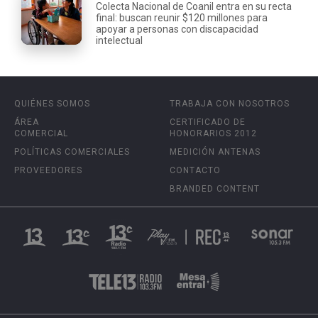
Colecta Nacional de Coanil entra en su recta
final: buscan reunir $120 millones para
apoyar a personas con discapacidad
intelectual
QUIÉNES SOMOS
TRABAJA CON NOSOTROS
ÁREA
CERTIFICADO DE
COMERCIAL
HONORARIOS 2012
POLÍTICAS COMERCIALES
MEDICIÓN ANTENAS
PROVEEDORES
CONTACTO
BRANDED CONTENT