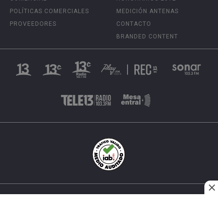
POLÍTICAS COMERCIALES
MEDICIÓN ANTENAS
PROVEEDORES
CONTACTO
BRANDED CONTENT
INÉS MATTE URREJOLA #0848, SANTIAGO, CHILE
FONO (562) 2 251 4000 © TODOS LOS DERECHOS