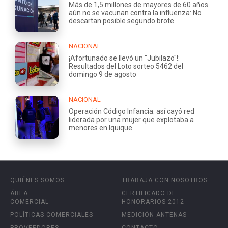
Más de 1,5 millones de mayores de 60 años
aún no se vacunan contra la influenza: No
descartan posible segundo brote
NACIONAL
¡Afortunado se llevó un "Jubilazo"!:
Resultados del Loto sorteo 5462 del
domingo 9 de agosto
NACIONAL
Operación Código Infancia: así cayó red
liderada por una mujer que explotaba a
menores en Iquique
QUIÉNES SOMOS
TRABAJA CON NOSOTROS
ÁREA
CERTIFICADO DE
COMERCIAL
HONORARIOS 2012
POLÍTICAS COMERCIALES
MEDICIÓN ANTENAS
PROVEEDORES
CONTACTO