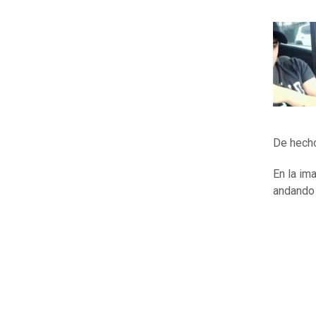
De hecho
En la im
andando 