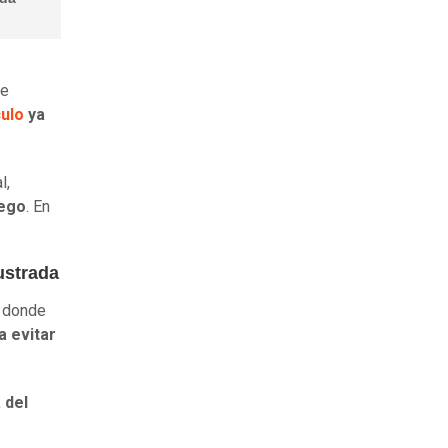
re
culo
ya
l,
ego
. En
ustrada
o donde
a evitar
 del