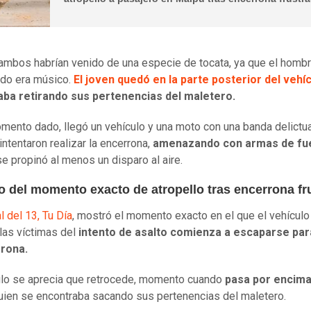
 ambos habrían venido de una especie de tocata, ya que el homb
ado era músico.
El joven quedó en la parte posterior del vehí
aba retirando sus pertenencias del maletero.
mento dado, llegó un vehículo y una moto con una banda delictua
intentaron realizar la encerrona,
amenazando con armas de fu
 se propinó al menos un disparo al aire.
eo del momento exacto de atropello tras encerrona fr
l del 13, Tu Día
, mostró el momento exacto en el que el vehícul
las víctimas del
intento de asalto comienza a escaparse par
rrona.
ulo se aprecia que retrocede, momento cuando
pasa por encima
quien se encontraba sacando sus pertenencias del maletero.