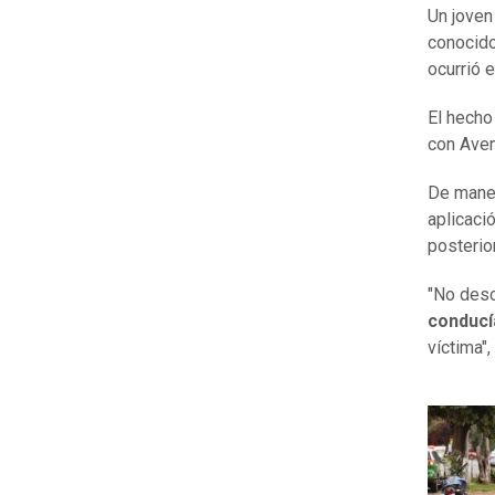
Un joven
conocido
ocurrió 
El hecho
con Aven
De maner
aplicaci
posterio
"No desc
conducía
víctima",