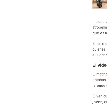
Incluso,
atropell
que est
En un mo
quienes 
el lugar
El vid
El
matina
estaban 
la ence
El vehíc
joven
, 