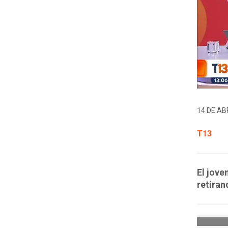
14 DE ABR
T13
El jove
retiran