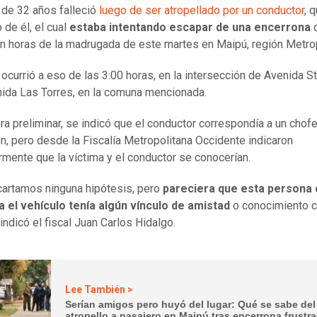
 de 32 años falleció
luego de ser atropellado por un conductor
, 
 de él, el cual
estaba intentando escapar de una encerrona
en horas de la madrugada de este martes en Maipú, región Metro
 ocurrió a eso de las 3:00 horas, en la intersección de Avenida S
ida Las Torres, en la comuna mencionada.
a preliminar, se indicó que el conductor correspondía a un chofe
ón, pero desde la Fiscalía Metropolitana Occidente indicaron
rmente que la víctima y el conductor se conocerían.
artamos ninguna hipótesis, pero
pareciera que esta persona
 el vehículo tenía algún vínculo de amistad
o conocimiento c
 indicó el fiscal Juan Carlos Hidalgo.
Lee También >
Serían amigos pero huyó del lugar: Qué se sabe del 
atropello a pasajero en Maipú tras encerrona frustr