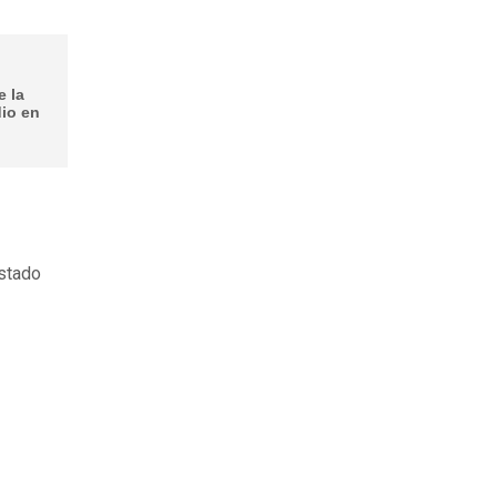
e la
dio en
estado