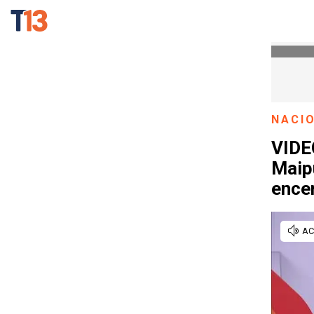
NACI
VIDEO
Maipú
ence