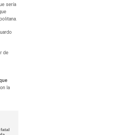
que sería
que
politana.
tuardo
r de
 que
on la
fatal
ada