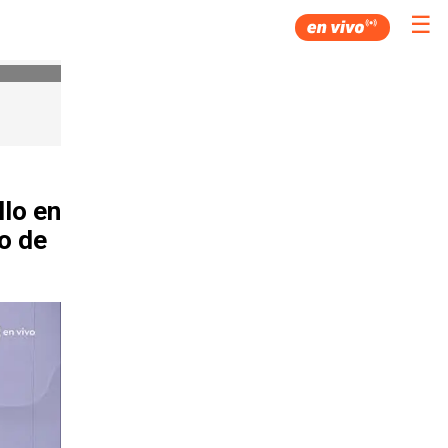
☰
llo en
o de