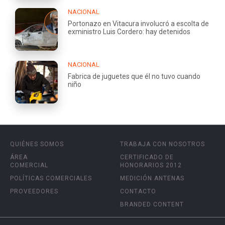
NACIONAL
Portonazo en Vitacura involucró a escolta de
exministro Luis Cordero: hay detenidos
NACIONAL
Fabrica de juguetes que él no tuvo cuando
niño
QUIÉNES SOMOS
TRABAJA CON NOSOTROS
ÁREA
CERTIFICADO DE
COMERCIAL
HONORARIOS 2012
POLÍTICAS COMERCIALES
MEDICIÓN ANTENAS
PROVEEDORES
CONTACTO
BRANDED CONTENT