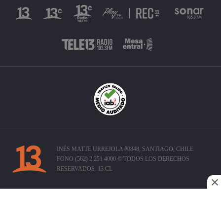
INÉS MATTE URREJOLA #0848, SANTIAGO, CHILE
FONO (562) 2 251 4000 © TODOS LOS DERECHOS
RESERVADOS. 13.CL