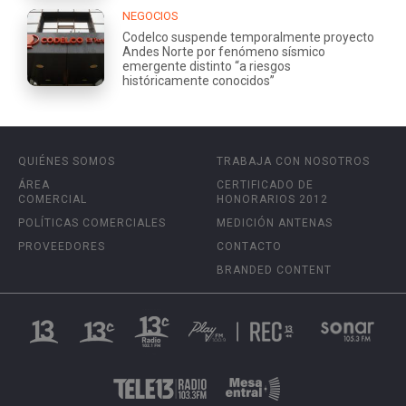
NEGOCIOS
Codelco suspende temporalmente proyecto
Andes Norte por fenómeno sísmico
emergente distinto “a riesgos
históricamente conocidos”
QUIÉNES SOMOS
TRABAJA CON NOSOTROS
ÁREA
CERTIFICADO DE
COMERCIAL
HONORARIOS 2012
POLÍTICAS COMERCIALES
MEDICIÓN ANTENAS
PROVEEDORES
CONTACTO
BRANDED CONTENT