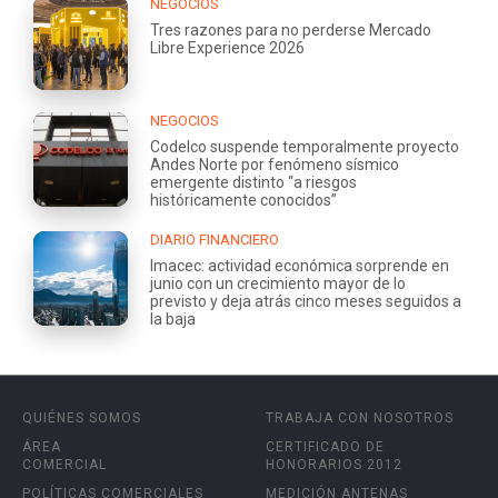
NEGOCIOS
Tres razones para no perderse Mercado
Libre Experience 2026
NEGOCIOS
Codelco suspende temporalmente proyecto
Andes Norte por fenómeno sísmico
emergente distinto “a riesgos
históricamente conocidos”
DIARIO FINANCIERO
Imacec: actividad económica sorprende en
junio con un crecimiento mayor de lo
previsto y deja atrás cinco meses seguidos a
la baja
QUIÉNES SOMOS
TRABAJA CON NOSOTROS
ÁREA
CERTIFICADO DE
COMERCIAL
HONORARIOS 2012
POLÍTICAS COMERCIALES
MEDICIÓN ANTENAS