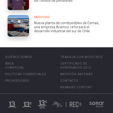
los fondos de pensiones
NEGOCIOS
Nueva planta de combustibles de Esmax,
una empresa Aramco, reforzará el
desarrollo industrial del sur de Chile
QUIÉNES SOMOS
TRABAJA CON NOSOTROS
ÁREA
CERTIFICADO DE
COMERCIAL
HONORARIOS 2012
POLÍTICAS COMERCIALES
MEDICIÓN ANTENAS
PROVEEDORES
CONTACTO
BRANDED CONTENT