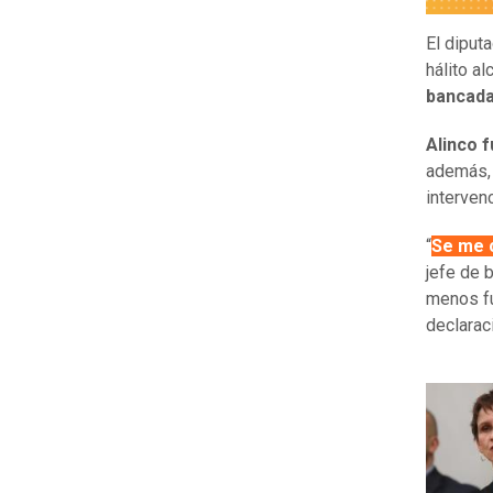
El diput
hálito al
bancada
Alinco 
además, 
intervenc
“
Se me 
jefe de 
menos fu
declarac