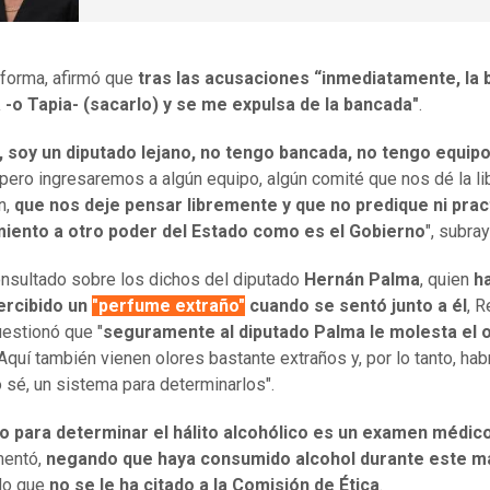
 forma, afirmó que
tras las acusaciones “inmediatamente, la
 -o Tapia- (sacarlo) y se me expulsa de la bancada"
.
, soy un diputado lejano, no tengo bancada, no tengo equipo
 pero ingresaremos a algún equipo, algún comité que nos dé la li
n,
que nos deje pensar libremente y que no predique ni prac
iento a otro poder del Estado como es el Gobierno
", subray
onsultado sobre los dichos del diputado
Hernán Palma
, quien
h
ercibido un
"perfume extraño"
cuando se sentó junto a él
, 
uestionó que "
seguramente al diputado Palma le molesta el o
 Aquí también vienen olores bastante extraños y, por lo tanto, hab
o sé, un sistema para determinarlos".
co para determinar el hálito alcohólico es un examen médic
entó,
negando que haya consumido alcohol durante este m
do que
no se le ha citado a la Comisión de Ética
.