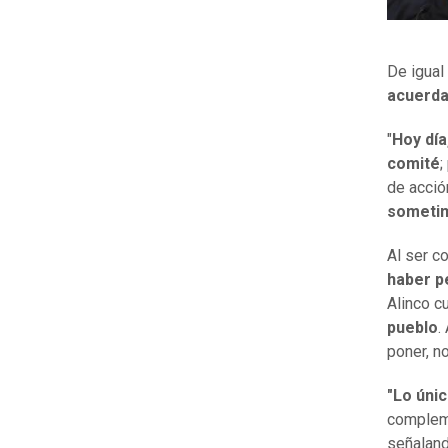
De igual
acuerda
"
Hoy día
comité
;
de acció
sometim
Al ser c
haber p
Alinco c
pueblo
.
poner, n
"Lo úni
complem
señalan