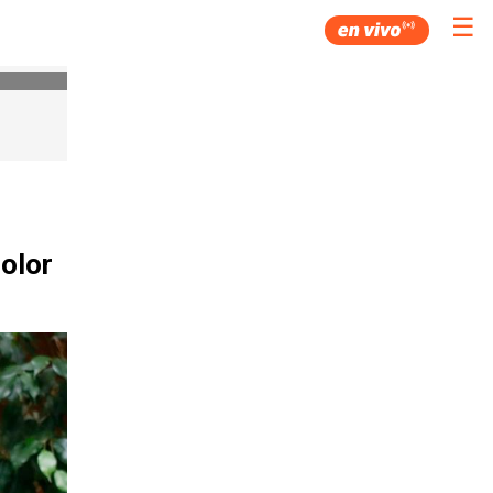
☰
 olor