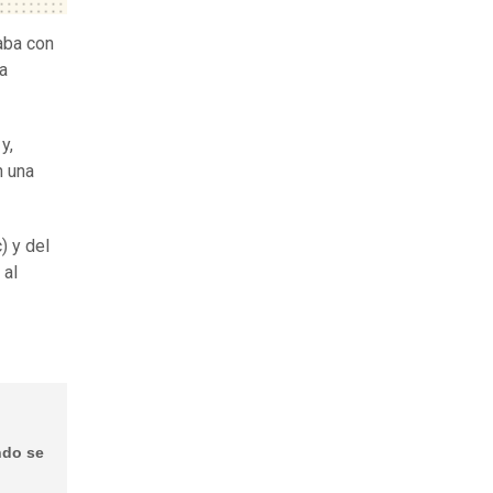
aba con
a
y,
 una
) y del
 al
ndo se