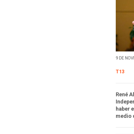
9 DE NOV
T13
René Al
Indepen
haber e
medio d