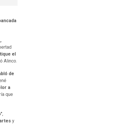
 bancada
,
bertad
tique el
ó Alinco.
abló de
René
lor a
ría que
o"
,
artes
y