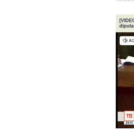
[VIDEO
diput