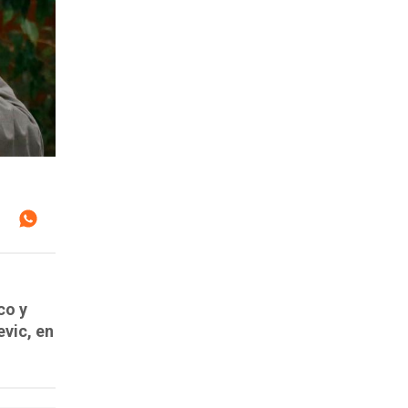
co y
vic, en