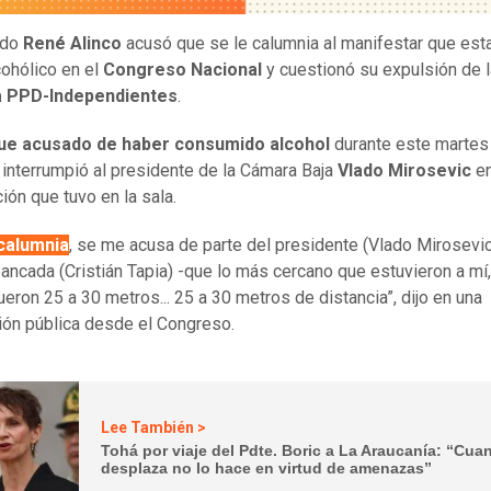
ado
René Alinco
acusó que se le calumnia al manifestar que est
cohólico en el
Congreso Nacional
y cuestionó su expulsión de l
 PPD-Independientes
.
fue acusado de haber consumido alcohol
durante este martes 
interrumpió al presidente de la Cámara Baja
Vlado Mirosevic
en
ión que tuvo en la sala.
calumnia
, se me acusa de parte del presidente (Vlado Mirosevic
bancada (Cristián Tapia) -que lo más cercano que estuvieron a mí,
eron 25 a 30 metros... 25 a 30 metros de distancia”, dijo en una
ión pública desde el Congreso.
Lee También >
Tohá por viaje del Pdte. Boric a La Araucanía: “Cua
desplaza no lo hace en virtud de amenazas”