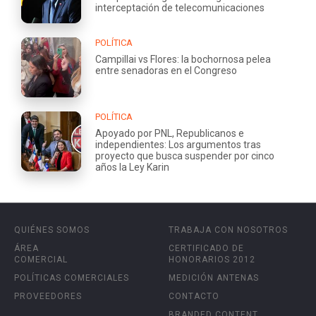
interceptación de telecomunicaciones
POLÍTICA
Campillai vs Flores: la bochornosa pelea
entre senadoras en el Congreso
POLÍTICA
Apoyado por PNL, Republicanos e
independientes: Los argumentos tras
proyecto que busca suspender por cinco
años la Ley Karin
QUIÉNES SOMOS
TRABAJA CON NOSOTROS
ÁREA
CERTIFICADO DE
COMERCIAL
HONORARIOS 2012
POLÍTICAS COMERCIALES
MEDICIÓN ANTENAS
PROVEEDORES
CONTACTO
BRANDED CONTENT