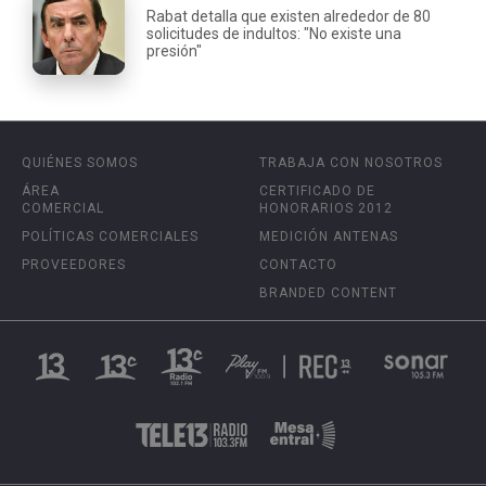
Rabat detalla que existen alrededor de 80
solicitudes de indultos: "No existe una
presión"
QUIÉNES SOMOS
TRABAJA CON NOSOTROS
ÁREA
CERTIFICADO DE
COMERCIAL
HONORARIOS 2012
POLÍTICAS COMERCIALES
MEDICIÓN ANTENAS
PROVEEDORES
CONTACTO
BRANDED CONTENT