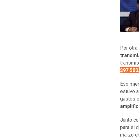
Por otra
transmi
transmis
$97.580
Eso mien
estuvo a
gastos 
amplifi
Junto co
para el
marzo e