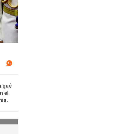
n qué
n el
nia.