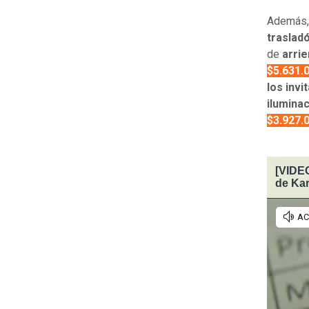
Además,
trasladó
de
arri
$5.631.
los invi
ilumina
$3.927.
[VIDEO
de Kar