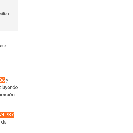
iliar:
como
36
y
ncluyendo
inación
,
74.737
3 de