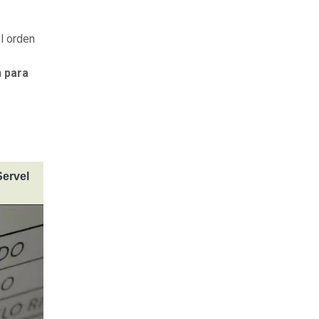
l orden
n para
Servel