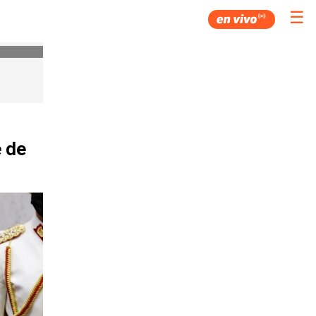
☰
 de