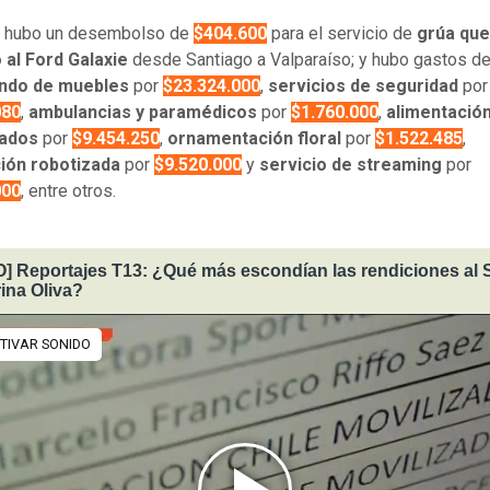
 hubo un desembolso de
$404.600
para el servicio de
grúa que
 al Ford Galaxie
desde Santiago a Valparaíso; y hubo gastos de
endo de muebles
por
$23.324.000
,
servicios de seguridad
por
080
,
ambulancias
y paramédicos
por
$1.760.000
,
alimentació
tados
por
$9.454.250
,
ornamentación floral
por
$1.522.485
,
ción robotizada
por
$9.520.000
y
servicio de streaming
por
000
, entre otros.
] Reportajes T13: ¿Qué más escondían las rendiciones al 
ina Oliva?