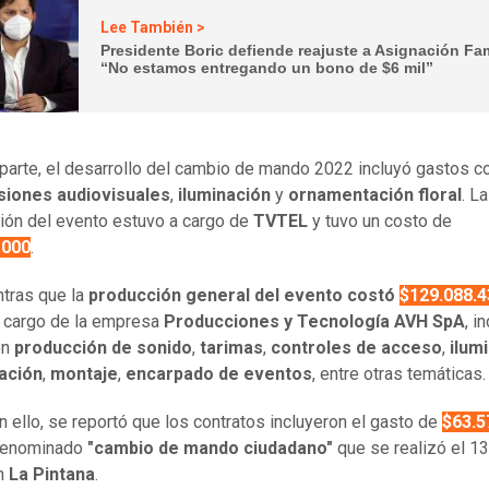
Lee También >
Presidente Boric defiende reajuste a Asignación Fam
“No estamos entregando un bono de $6 mil”
 parte, el desarrollo del cambio de mando 2022 incluyó gastos 
siones audiovisuales
,
iluminación
y
ornamentación floral
. La
ión del evento estuvo a cargo de
TVTEL
y tuvo un costo de
.000
.
tras que la
producción general del evento
costó
$129.088.4
 cargo de la empresa
Producciones y Tecnología AVH SpA
, i
en
producción de sonido
,
tarimas
,
controles de
acceso
,
ilum
cación
,
montaje
,
encarpado de eventos
, entre otras temáticas.
n ello, se reportó que los contratos incluyeron el gasto de
$63.5
 denominado
"cambio de mando ciudadano"
que se realizó el 1
n
La Pintana
.