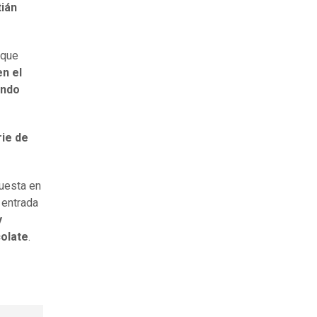
ián
 que
en el
ando
rie de
puesta en
 entrada
y
olate
.