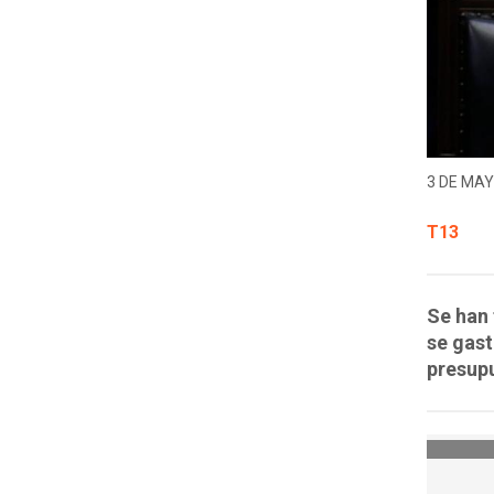
3 DE MAY
T13
Se han 
se gast
presupu