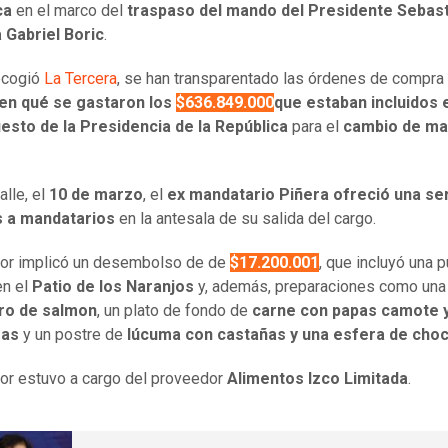
ca
en el marco del
traspaso del mando del Presidente Sebast
 Gabriel Boric
.
ecogió
La Tercera
, se han transparentado las órdenes de compra
en qué se gastaron los
$636.849.000
que estaban incluidos 
esto de la Presidencia de la República
para el
cambio de m
alle, el
10 de marzo
, el
ex mandatario Piñera ofreció una se
 a mandatarios
en la antesala de su salida del cargo.
ior implicó un desembolso de de
$17.200.001
, que incluyó una 
en el
Patio de los Naranjos
y, además, preparaciones como una
aro de salmon
, un plato de fondo de
carne con papas camote 
ras
y un postre de
lúcuma con castañas y una esfera de choc
ior estuvo a cargo del proveedor
Alimentos Izco Limitada
.