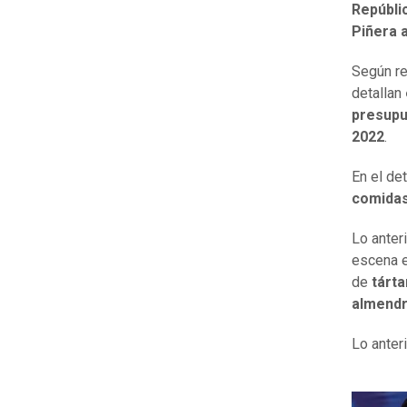
Repúbli
Piñera a
Según r
detallan
presupu
2022
.
En el det
comidas
Lo anter
escena 
de
tárt
almend
Lo anter