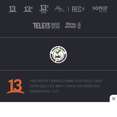
INÉS MATTE URREJOLA #0848, SANTIAGO, CHILE
FONO (562) 2 251 4000 © TODOS LOS DERECHOS
RESERVADOS. 13.CL