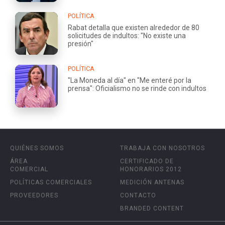
POLÍTICA
Rabat detalla que existen alrededor de 80
solicitudes de indultos: "No existe una
presión"
POLÍTICA
"La Moneda al día" en "Me enteré por la
prensa": Oficialismo no se rinde con indultos
QUIÉNES SOMOS
TRABAJA CON NOSOTROS
ÁREA
CERTIFICADO DE
COMERCIAL
HONORARIOS 2012
POLÍTICAS COMERCIALES
MEDICIÓN ANTENAS
PROVEEDORES
CONTACTO
BRANDED CONTENT