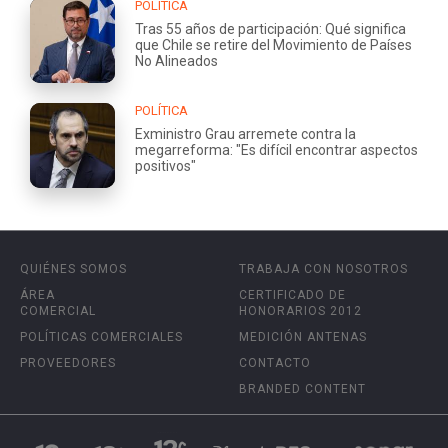
POLÍTICA
Tras 55 años de participación: Qué significa
que Chile se retire del Movimiento de Países
No Alineados
POLÍTICA
Exministro Grau arremete contra la
megarreforma: "Es difícil encontrar aspectos
positivos"
QUIÉNES SOMOS
TRABAJA CON NOSOTROS
ÁREA
CERTIFICADO DE
COMERCIAL
HONORARIOS 2012
POLÍTICAS COMERCIALES
MEDICIÓN ANTENAS
PROVEEDORES
CONTACTO
BRANDED CONTENT