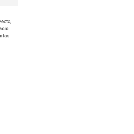
yecto,
acio
entas