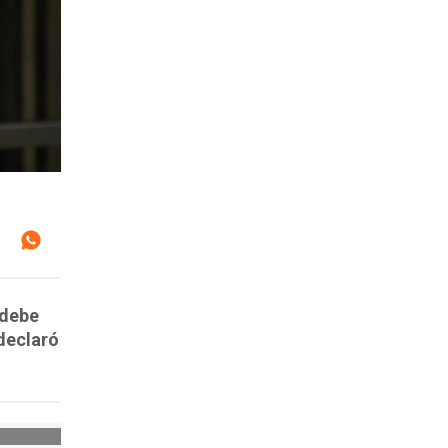
 debe
 declaró