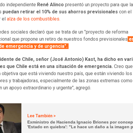
ado independiente
René Alinco
presentó un proyecto para que l
as
puedan retirar el 10% de sus ahorros previsionales
con el 
r el
alza de los combustibles.
edes sociales declaró que se trata de un "proyecto de reforma
cional que propone un retiro de nuestros fondos previsionales
e
 de emergencia y de urgencia".
idente de Chile, señor (José Antonio) Kast, ha dicho en var
es que Chile está en una situación de emergencia.
Creo que 
n objetiva que está viviendo nuestro país, que están viviendo los
ores y trabajadoras, especialmente de las zonas extremas como
n un apoyo extraordinario y urgente", agregó.
Lee También >
Exministro de Hacienda Ignacio Briones por concep
'Estado en quiebra': "Le hace un daño a la imagen 