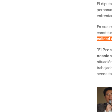
El diput
person
enfrenta
En sus r
constitu
calidad
"El Pres
ocasion
situació
trabajad
necesita