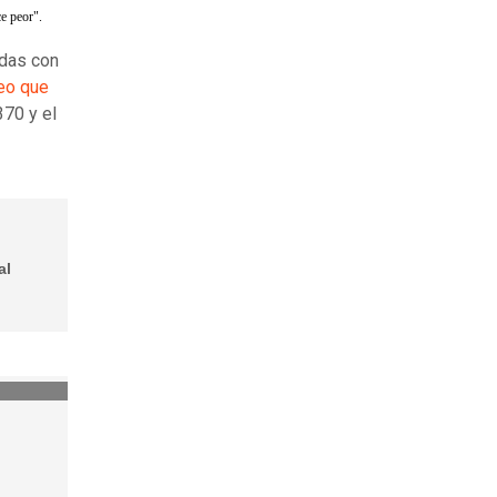
ce peor".
adas con
leo que
370 y el
al