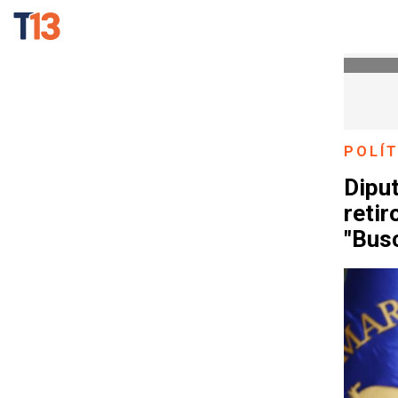
POLÍT
Diput
retir
"Busc