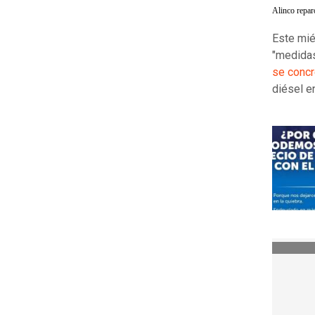
Alinco repar
Este mié
"medidas
se concr
diésel en