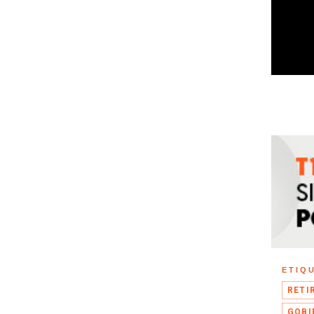
ETIQ
RETI
GOBI