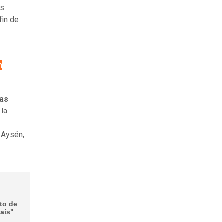
as
fin de
n
ias
la
 Aysén,
to de
país"