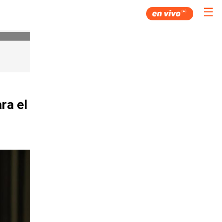
☰
ra el