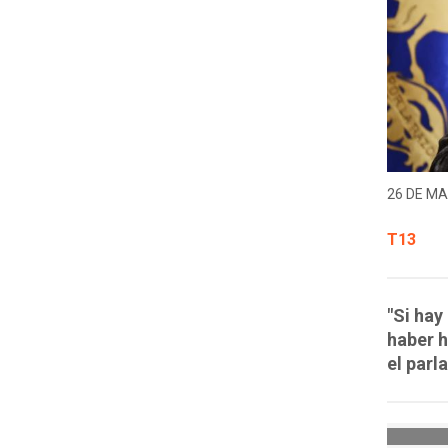
26 DE MA
T13
"Si hay
haber h
el parl