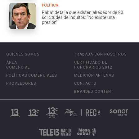
POLÍTICA
Rabat detalla que existen alrededor de 80
solicitudes de indultos: "No existe una
presión"
QUIÉNES SOMOS
TRABAJA CON NOSOTROS
ÁREA
CERTIFICADO DE
COMERCIAL
HONORARIOS 2012
POLÍTICAS COMERCIALES
MEDICIÓN ANTENAS
PROVEEDORES
CONTACTO
BRANDED CONTENT