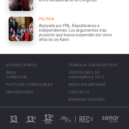
POLÍTICA
Apoyado por PNL, Republicanos e
independientes: Los argumentos tras
proyecto que busca suspender por cinco
años la Ley Karin
QUIÉNES SOMOS
TRABAJA CON NOSOTROS
ÁREA
CERTIFICADO DE
COMERCIAL
HONORARIOS 2012
POLÍTICAS COMERCIALES
MEDICIÓN ANTENAS
PROVEEDORES
CONTACTO
BRANDED CONTENT