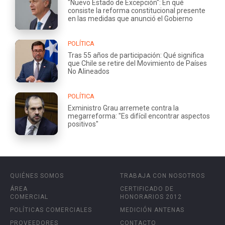
"Nuevo Estado de Excepción": En qué
consiste la reforma constitucional presente
en las medidas que anunció el Gobierno
POLÍTICA
Tras 55 años de participación: Qué significa
que Chile se retire del Movimiento de Países
No Alineados
POLÍTICA
Exministro Grau arremete contra la
megarreforma: "Es difícil encontrar aspectos
positivos"
QUIÉNES SOMOS
TRABAJA CON NOSOTROS
ÁREA
CERTIFICADO DE
COMERCIAL
HONORARIOS 2012
POLÍTICAS COMERCIALES
MEDICIÓN ANTENAS
PROVEEDORES
CONTACTO