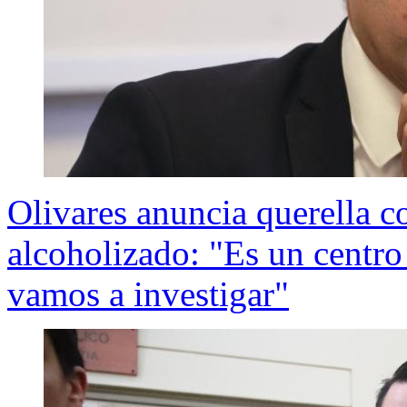
Olivares anuncia querella co
alcoholizado: "Es un centro
vamos a investigar"