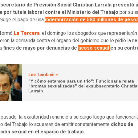
secretario de Previsión Social Christian Larraín presentó 
por tutela laboral contra el Ministerio del Trabajo
por su s
 exige el pago de una
indemnización de 580 millones de peso
nformó
La Tercera
, el domingo los abogados que representarán 
ieron la demanda contra el órgano del gobierno que le pidió la
re
 a fines de mayo por denuncias de
acoso sexual
en su contr
Lee También >
"Y cómo estamos para un trío": Funcionaria relata
“bromas sexualizadas” del exsubsecretario Christi
Larraín
pasado, la exautoridad renunció a su cargo luego que funcionari
io del Trabajo lo acusaran de emitir constantemente
dichos de
ción sexual en el espacio de trabajo.