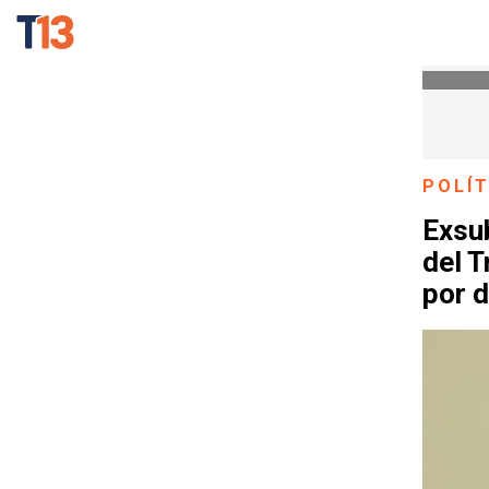
POLÍT
Exsu
del T
por 