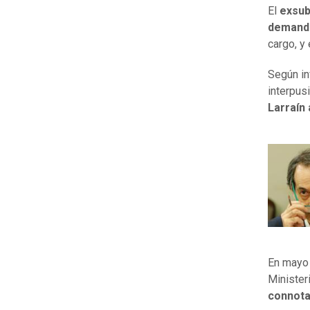
El
exsub
demanda 
cargo, y
Según i
interpus
Larraín
En mayo 
Minister
connota