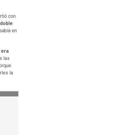
rtió con
 doble
sabía en
 era
s las
porque
rles la