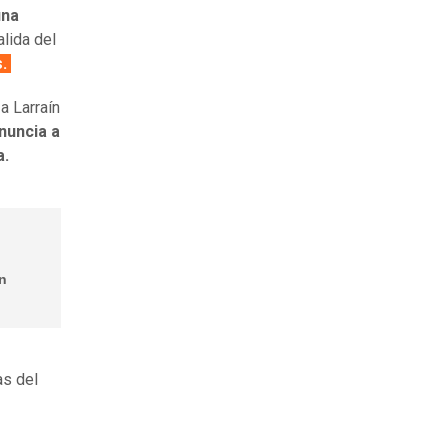
una
alida del
s.
a Larraín
nuncia a
a.
an
as del