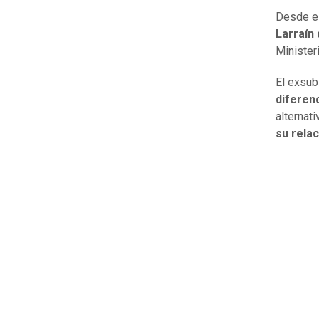
Desde el
Larraín
Minister
El exsub
diferenc
alternat
su relac