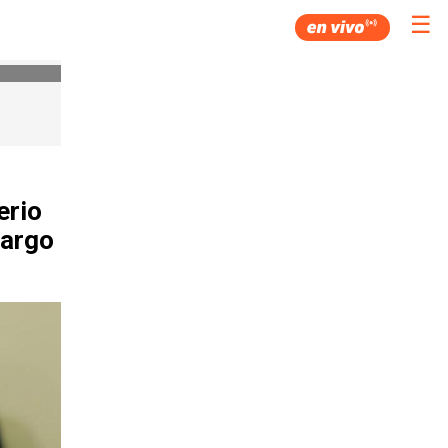
☰
erio
cargo