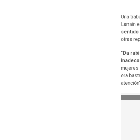
Una trab
Larraín 
sentido
otras rep
"Da rab
inadecu
mujeres 
era bast
atención"