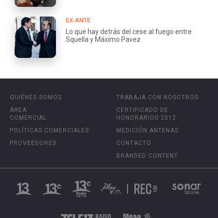
EX-ANTE
Lo que hay detrás del cese al fuego entre
Squella y Máximo Pavez
QUIÉNES SOMOS
TRABAJA CON NOSOTROS
ÁREA
CERTIFICADO DE
COMERCIAL
HONORARIOS 2012
POLÍTICAS COMERCIALES
MEDICIÓN ANTENAS
PROVEEDORES
CONTACTO
BRANDED CONTENT