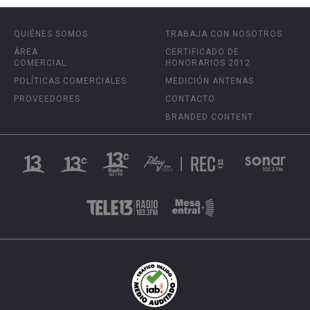
QUIÉNES SOMOS
TRABAJA CON NOSOTROS
ÁREA
CERTIFICADO DE
COMERCIAL
HONORARIOS 2012
POLÍTICAS COMERCIALES
MEDICIÓN ANTENAS
PROVEEDORES
CONTACTO
BRANDED CONTENT