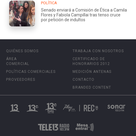
POLÍTICA
Senado enviará a Comisión de Ética a Camila
Flores y Fabiola Campillai tras tenso cruce
por petición de indultos
QUIÉNES SOMOS
TRABAJA CON NOSOTROS
ÁREA
CERTIFICADO DE
COMERCIAL
HONORARIOS 2012
POLÍTICAS COMERCIALES
MEDICIÓN ANTENAS
PROVEEDORES
CONTACTO
BRANDED CONTENT