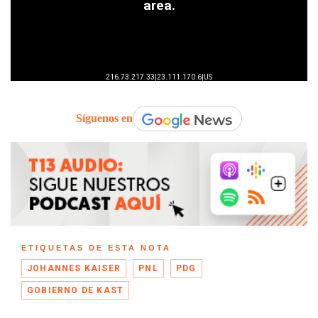
Síguenos en
ETIQUETAS DE ESTA NOTA
JOHANNES KAISER
PNL
PDG
GOBIERNO DE KAST