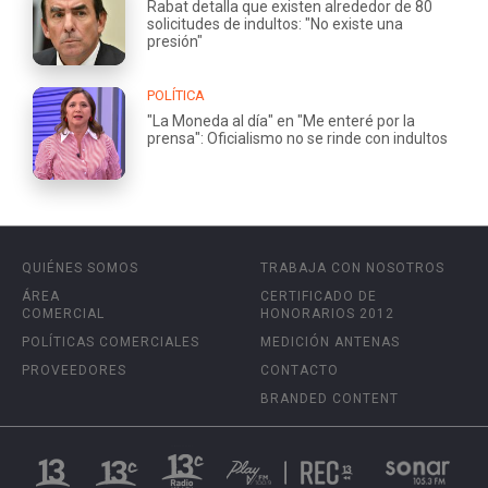
Rabat detalla que existen alrededor de 80
solicitudes de indultos: "No existe una
presión"
POLÍTICA
"La Moneda al día" en "Me enteré por la
prensa": Oficialismo no se rinde con indultos
QUIÉNES SOMOS
TRABAJA CON NOSOTROS
ÁREA
CERTIFICADO DE
COMERCIAL
HONORARIOS 2012
POLÍTICAS COMERCIALES
MEDICIÓN ANTENAS
PROVEEDORES
CONTACTO
BRANDED CONTENT