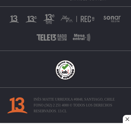
INÉS MATTE URREJOLA #0848, SANTIAGO, CHILE
FONO (562) 2 251 4000 © TODOS LOS DERECHOS
RESERVADOS. 13.CL