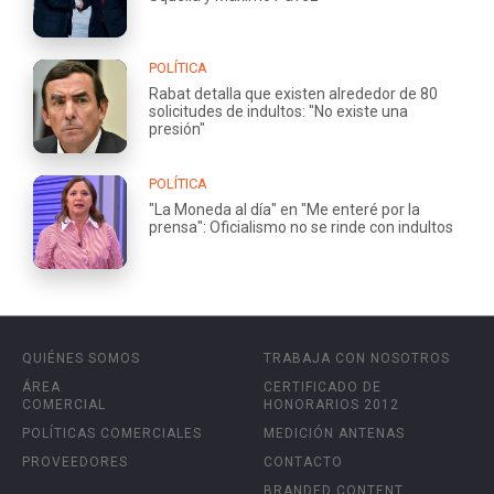
POLÍTICA
Rabat detalla que existen alrededor de 80
solicitudes de indultos: "No existe una
presión"
POLÍTICA
"La Moneda al día" en "Me enteré por la
prensa": Oficialismo no se rinde con indultos
QUIÉNES SOMOS
TRABAJA CON NOSOTROS
ÁREA
CERTIFICADO DE
COMERCIAL
HONORARIOS 2012
POLÍTICAS COMERCIALES
MEDICIÓN ANTENAS
PROVEEDORES
CONTACTO
BRANDED CONTENT