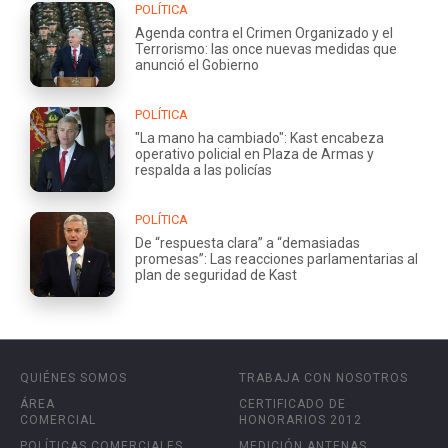
POLÍTICA
Agenda contra el Crimen Organizado y el
Terrorismo: las once nuevas medidas que
anunció el Gobierno
POLÍTICA
"La mano ha cambiado": Kast encabeza
operativo policial en Plaza de Armas y
respalda a las policías
POLÍTICA
De “respuesta clara” a “demasiadas
promesas”: Las reacciones parlamentarias al
plan de seguridad de Kast
QUIÉNES SOMOS
TRABAJA CON NOSOTROS
ÁREA
CERTIFICADO DE
COMERCIAL
HONORARIOS 2012
POLÍTICAS COMERCIALES
MEDICIÓN ANTENAS