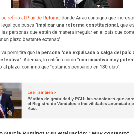
,
se refirió al Plan de Retorno
, donde Arrau consignó que ingresa
va legal que busca
"implicar una reforma constitucional,
que es
a las personas que estén de manera irregular en el país que com
por un plazo bastante extenso".
tiva permitirá que
la persona "sea expulsada o salga del país 
efectiva".
Además, lo calificó como
"una iniciativa muy poten
 al plazo, confirmó que "estamos pensando en 180 días".
Lee También >
Pérdida de gratuidad y PGU: las sanciones que con
el Registro de Vándalos e Incivilidades anunciado 
Kast
ro García Ruminot y su evaluación: "Muy contento"