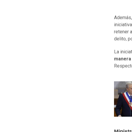
Además
iniciati
retener 
delito, 
La inicia
manera 
Respecto
Minist