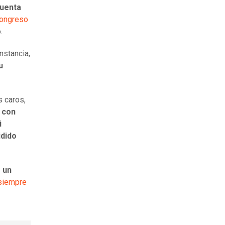
uenta
Congreso
o.
instancia,
u
s caros,
 con
i
idido
 un
 siempre