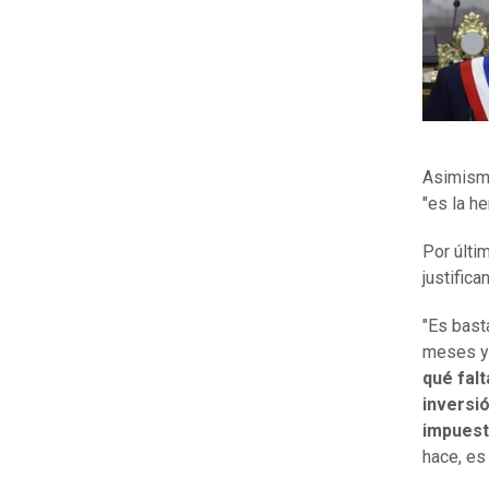
Asimism
"es la h
Por últi
justifica
"Es bast
meses y 
qué fal
inversi
impuest
hace, es