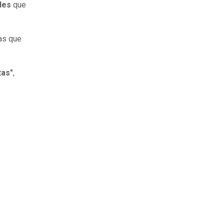
des
que
sas que
tas"
,