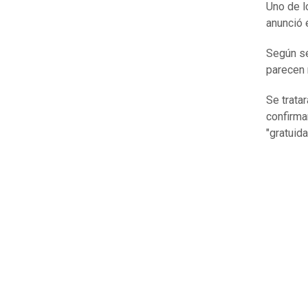
Uno de l
anunció 
Según se
parecen
Se trata
confirma
"gratuida