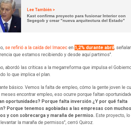
Lee También >
Kast confirma proyecto para fusionar Interior con
Segegob y crear "nueva arquitectura del Estado"
o,
se refirió a la caída del Imacec
en
1,2% durante abril
, señal
erencia que estamos recibiendo y desde aquí partimos".
mo, abordó las críticas a la megarreforma que impulsa el Gobierno
ndo lo que implica el plan.
ante básico. Vemos la falta de empleo, cómo la gente joven le c
meses encontrar empleo, eso ocurre porque faltan oportunida
tan oportunidades? Porque falta inversión ¿Y por qué falta
ón? Porque tenemos agobiadas a las empresas con mucho
os y con sobrecarga y maraña de permiso.
Este proyecto, lo
 levantar la maraña de permisos", cerró Quiroz.