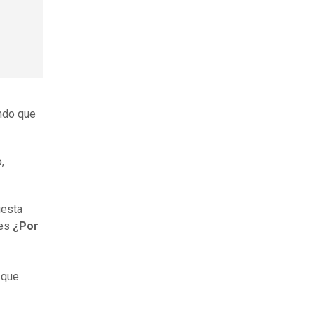
ando que
,
uesta
des
¿Por
s
 que