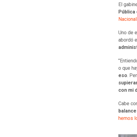
El gabin
Pública
Nacional
Uno de e
abordó 
adminis
"Entiend
o que ha
eso
. Pe
supiera
con mi 
Cabe co
balance
hemos lo