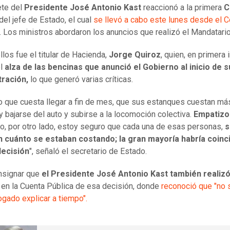
ete del
Presidente José Antonio Kast
reaccionó a la primera
C
del jefe de Estado, el cual
se llevó a cabo este lunes desde el 
. Los ministros abordaron los anuncios que realizó el Mandatari
llos fue el titular de Hacienda,
Jorge Quiroz
, quien, en primera 
el
alza de las bencinas que anunció el Gobierno al inicio de s
tración,
lo que generó varias críticas.
o que cuesta llegar a fin de mes, que sus estanques cuestan má
y bajarse del auto y subirse a la locomoción colectiva.
Empatizo
ro, por otro lado, estoy seguro que cada una de esas personas,
s
n cuánto se estaban costando; la gran mayoría habría coinc
decisión
", señaló el secretario de Estado.
nsignar que
el Presidente José Antonio Kast también realizó
en la Cuenta Pública de esa decisión, donde
reconoció que "no
gado explicar a tiempo".