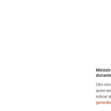
Minist
durant
Otro min
quien an
indicar q
generaba