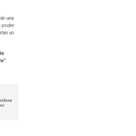
rán una
 poder
etan un
de
te".
sidera
por