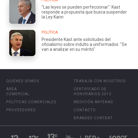
"Las leyes se pueden perfeccionar": Kast
responde a propuesta que busca suspender
la Ley Karin
POLÍTICA
Presidente Kast ante solicitudes del
oficialismo sobre indulto a uniformados: "Se
van a analizar en su mérito"
QUIÉNES SOMOS
TRABAJA CON NOSOTROS
ÁREA
CERTIFICADO DE
COMERCIAL
HONORARIOS 2012
POLÍTICAS COMERCIALES
MEDICIÓN ANTENAS
PROVEEDORES
CONTACTO
BRANDED CONTENT