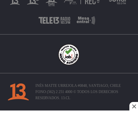
INÉS MATTE URREJOLA #0848, SANTIAGO, CHILE
FONO (562) 2 251 4000 © TODOS LOS DERECHOS
RESERVADOS. 13.CL