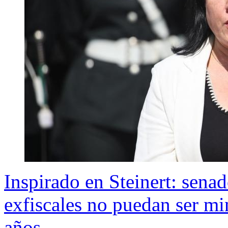
Inspirado en Steinert: sena
exfiscales no puedan ser min
años