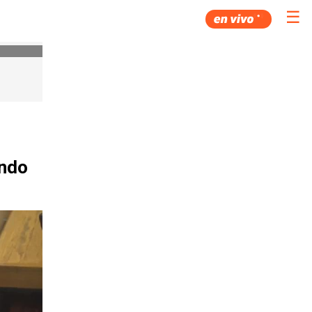
☰
endo