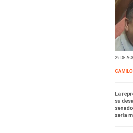
29 DE AG
CAMILO
La repr
su desa
senador
sería m