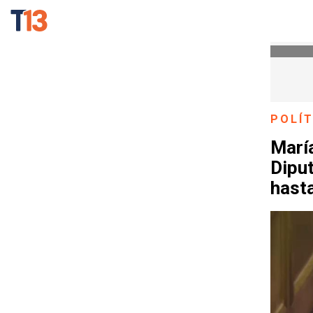
POLÍT
María
Diput
hasta