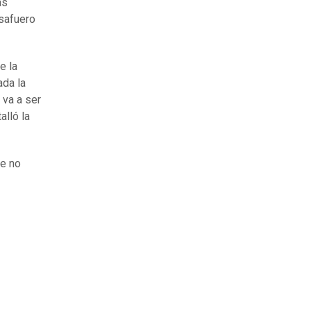
as
esafuero
e la
ada la
 va a ser
alló la
ue no