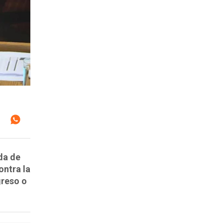
da de
ontra la
greso o