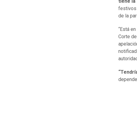
tiene la
festivos
de la pa
“Está en 
Corte de
apelació
notifica
autorida
“Tendrí
depende 