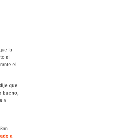
que la
to al
rante el
dije que
jo bueno,
a a
 San
ado a