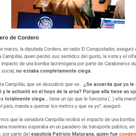
ero de Cordero
de marzo, la diputada Cordero, en radio El Conquistador, aseguró 
Campillai, quien perdió sus sentidos del gusto, la vista y el olfa
el impacto de una bomba lacrimógena por parte de Carabineros du
 social,
no estaba completamente ciega.
ra Campillai, que se descubrió que ve…
¿Se acuerda que yo le 
ó y le achuntó en el hoyo de la urna? Porque ella tiene un o
 es totalmente ciega…
tiene un ojo que le funciona (…) ella mand
l país, manda a quemar los metros y que se yo”, aseguró.
os que la senadora Campillai recibió el impacto de una bomba
ena mientras esperaba en un paradero de transporte público, en
, por parte del
expolicía Patricio Maturana, quien fue
conden