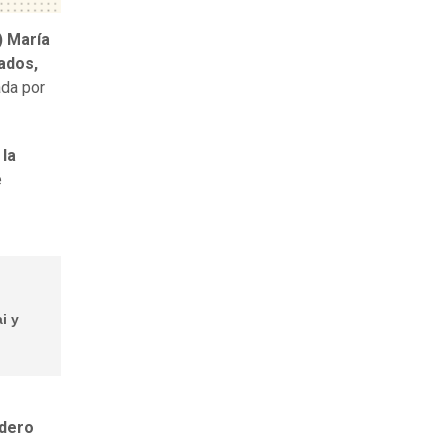
) María
ados,
ada por
 la
é
i y
dero