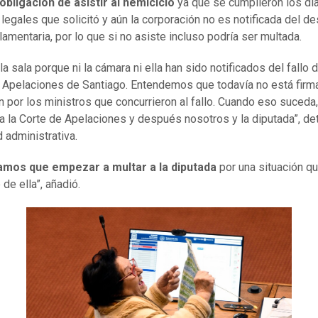
 obligación de asistir al hemiciclo
ya que se cumplieron los dí
 legales que solicitó y aún la corporación no es notificada del d
rlamentaria, por lo que si no asiste incluso podría ser multada.
la sala porque ni la cámara ni ella han sido notificados del fallo d
 Apelaciones de Santiago. Entendemos que todavía no está firm
n por los ministros que concurrieron al fallo. Cuando eso suceda,
da la Corte de Apelaciones y después nosotros y la diputada”, det
d administrativa.
amos que empezar a multar a la diputada
por una situación q
de ella”, añadió.