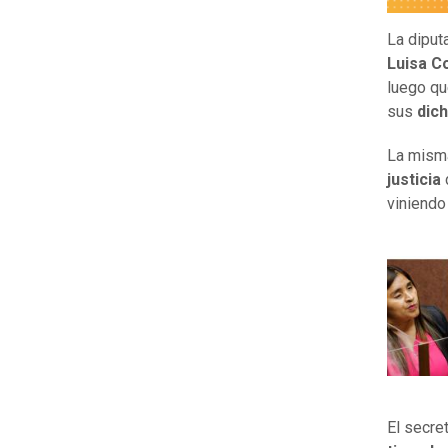
La diput
Luisa C
luego qu
sus
dich
La mism
justicia
d
viniendo
El secre