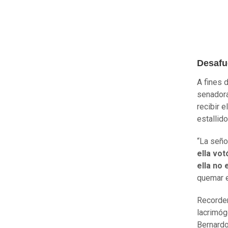
Desafu
A fines 
senadora 
recibir 
estallido
“La seño
ella vot
ella no
quemar e
Recordem
lacrimóg
Bernardo