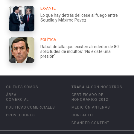
EX-ANTE
Lo que hay detrás del cese al fuego entre
Squella y Máximo Pavez
POLÍTICA
Rabat detalla que existen alrededor de 80
solicitudes de indultos: "No existe una
presión"
QUIÉNES SOMOS
TRABAJA CON NOSOTROS
ÁREA
CERTIFICADO DE
COMERCIAL
HONORARIOS 2012
POLÍTICAS COMERCIALES
MEDICIÓN ANTENAS
PROVEEDORES
CONTACTO
BRANDED CONTENT