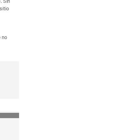
.
Sin
sitio
e no