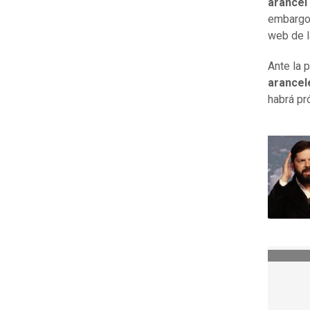
arancel
embargo,
web de l
Ante la 
arancel
habrá pr