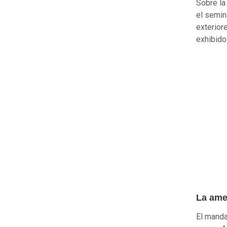
Sobre la 
el semin
exterior
exhibido
La ame
El manda