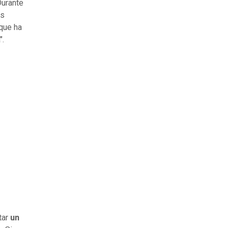
Durante
es
 que ha
".
tar
un