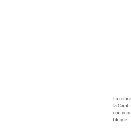
La crític
la Cumbr
con impo
bloque.