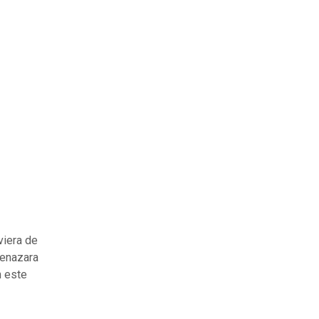
viera de
menazara
n este