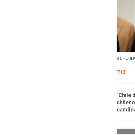
8 DE JULI
T13
"Chile 
chileno
candida