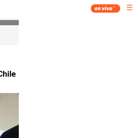
☰
Chile