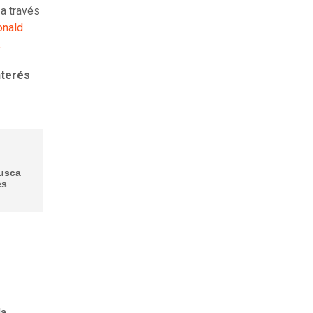
 a través
onald
.
nterés
busca
es
la