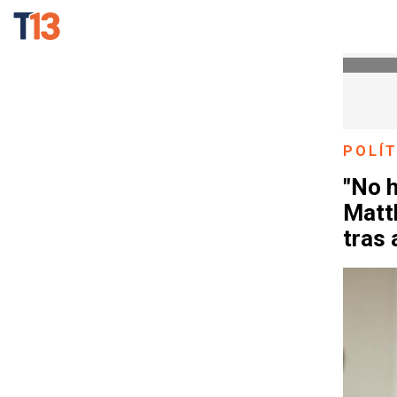
POLÍT
"No h
Matth
tras 