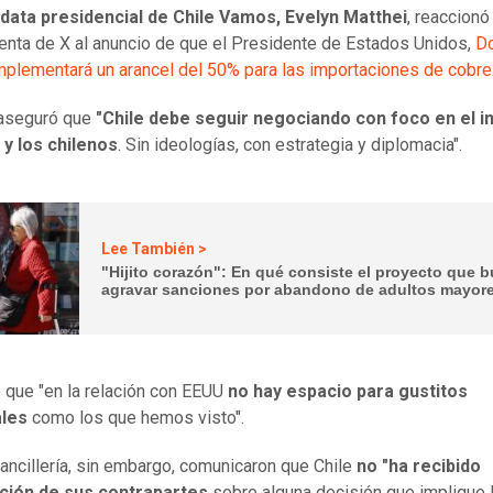
data presidencial de Chile Vamos, Evelyn Matthei
, reaccionó
enta de X al anuncio de que el Presidente de Estados Unidos,
D
mplementará un arancel del 50% para las importaciones de cobre
 aseguró que
"Chile debe seguir negociando con foco en el i
 y los chilenos
. Sin ideologías, con estrategia y diplomacia".
Lee También >
"Hijito corazón": En qué consiste el proyecto que 
agravar sanciones por abandono de adultos mayor
 que "en la relación con EEUU
no hay espacio para gustitos
les
como los que hemos visto".
ncillería, sin embargo, comunicaron que Chile
no "ha recibido
ción de sus contrapartes
sobre alguna decisión que implique 