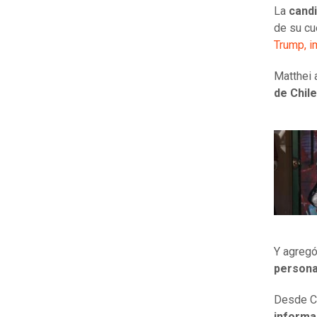
La
candi
de su cu
Trump, i
Matthei
de Chile
Y agregó
persona
Desde Ca
informa