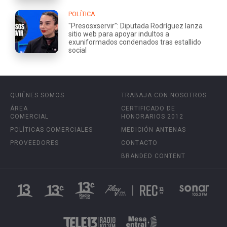
POLÍTICA
"Presosxservir": Diputada Rodríguez lanza
sitio web para apoyar indultos a
exuniformados condenados tras estallido
social
QUIÉNES SOMOS
TRABAJA CON NOSOTROS
ÁREA
CERTIFICADO DE
COMERCIAL
HONORARIOS 2012
POLÍTICAS COMERCIALES
MEDICIÓN ANTENAS
PROVEEDORES
CONTACTO
BRANDED CONTENT