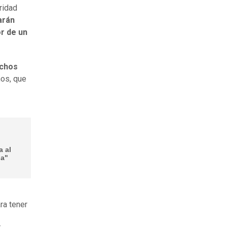
ridad
arán
or de un
echos
ños, que
a al
ja"
ra tener