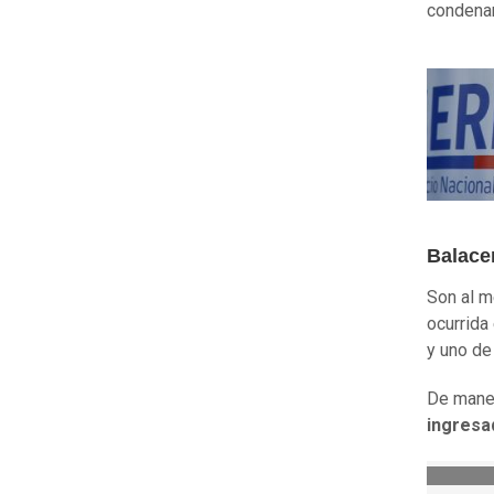
condenar
Balace
Son al m
ocurrida
y uno de
De maner
ingresa