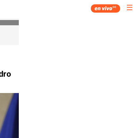
☰
edro