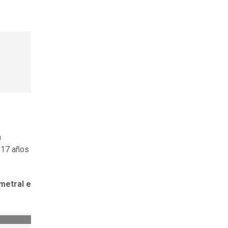
a
 17 años
metral e