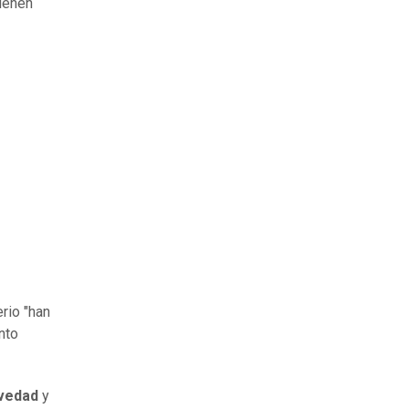
tienen
rio "han
nto
avedad
y