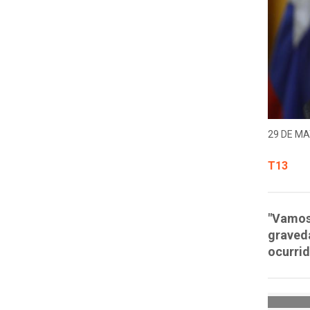
29 DE MA
T13
"Vamos 
graved
ocurrid