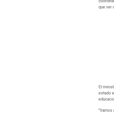
coordina
que ver 
El minis
estado e
educacio
"Vamos a