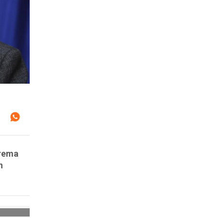
trema
n