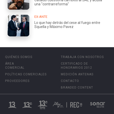
una "contrarreforma"
EX-ANTE
Lo que hay detrás del cese al fuego entre
Squella y Máximo Pavez
QUIÉNES SOMOS
TRABAJA CON NOSOTROS
ÁREA
CERTIFICADO DE
COMERCIAL
HONORARIOS 2012
POLÍTICAS COMERCIALES
MEDICIÓN ANTENAS
PROVEEDORES
CONTACTO
BRANDED CONTENT