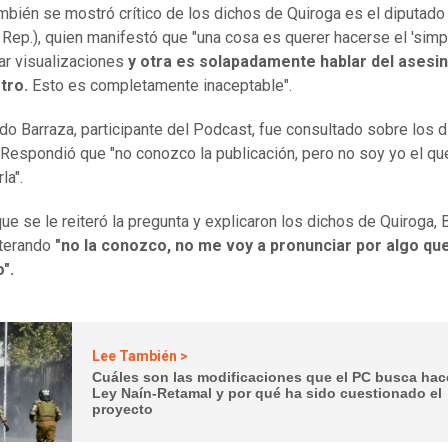
mbién se mostró crítico de los dichos de Quiroga es el diputado 
. Rep.), quien manifestó que "una cosa es querer hacerse el 'simp
ar visualizaciones
y otra es solapadamente hablar del asesi
stro.
Esto es completamente inaceptable".
ado Barraza, participante del Podcast, fue consultado sobre los 
 Respondió que "no conozco la publicación, pero no soy yo el q
la".
ue se le reiteró la pregunta y explicaron los dichos de Quiroga, 
iterando
"no la conozco, no me voy a pronunciar por algo qu
o".
Lee También >
Cuáles son las modificaciones que el PC busca hace
Ley Naín-Retamal y por qué ha sido cuestionado el
proyecto