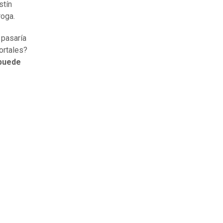
stín
roga.
 pasaría
ortales?
 puede