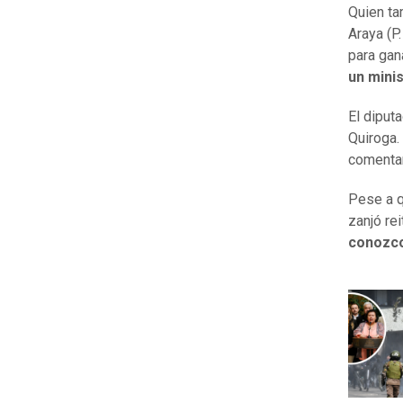
Quien ta
Araya (P
para gan
un mini
El diput
Quiroga.
comentar
Pese a q
zanjó re
conozc