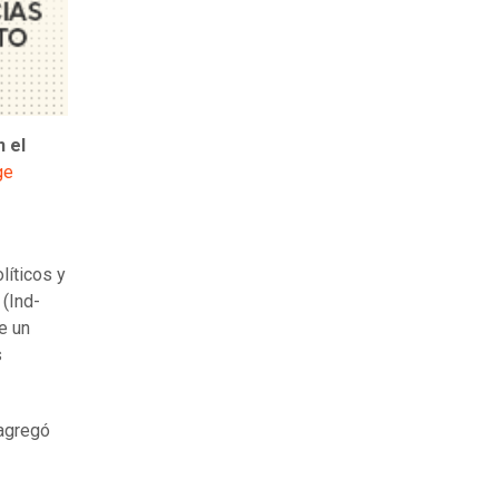
n el
ge
líticos y
 (Ind-
e un
s
 agregó