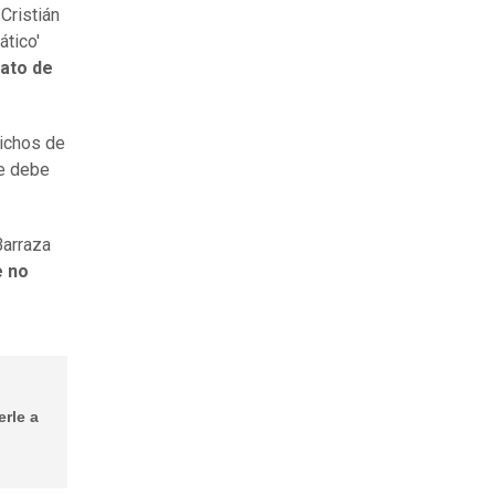
Cristián
ático'
nato de
dichos de
ue debe
Barraza
e no
rle a