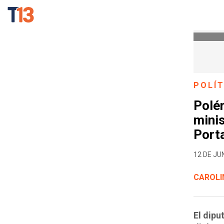
POLÍT
Polé
minis
Porta
12 DE JUN
CAROLI
El dipu