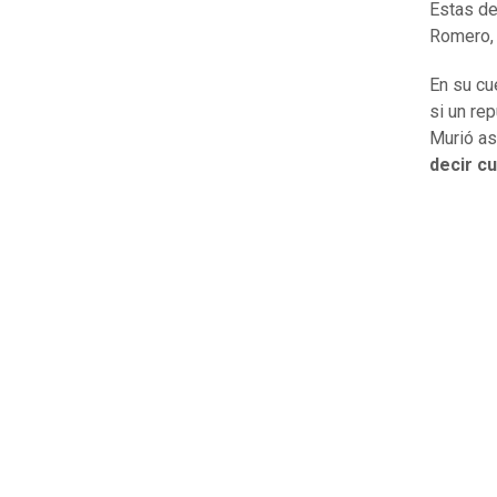
Estas de
Romero, 
En su cu
si un re
Murió as
decir cu