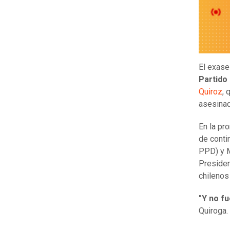
El exase
Partido
Quiroz
, 
asesina
En la pr
de conti
PPD) y M
Presiden
chilenos
"Y no fu
Quiroga.