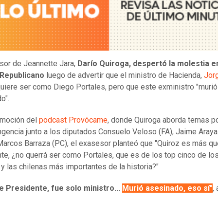
sor de Jeannette Jara,
Darío Quiroga, despertó la molestia e
 Republicano
luego de advertir que el ministro de Hacienda,
Jor
quiere ser como Diego Portales, pero que este exministro "murió
do".
omoción del
podcast Provócame
, donde Quiroga aborda temas po
ngencia junto a los diputados Consuelo Veloso (FA), Jaime Araya
arcos Barraza (PC), el exasesor planteó que "Quiroz es más qu
te, ¿no querrá ser como Portales, que es de los top cinco de lo
 y las chilenas más importantes de la historia?"
e Presidente, fue solo ministro...
Murió asesinado, eso sí"
,